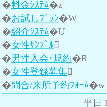
�
料金ｼｽﾃﾑ
�z
�
お試しﾌﾟﾗﾝ
�W
�
紹介ｼｽﾃﾑ
�U
�
女性ｻﾝﾌﾟﾙ

�
男性入会･規約
�R
�
女性登録募集

�
問合/来所予約ﾌｫｰﾑ
�w
平日 1