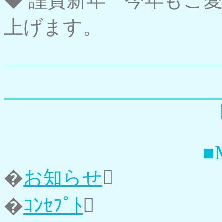
◆ 謹賀新年 今年もご
上げます。
■
�
お知らせ

�
ｺﾝｾﾌﾟﾄ
